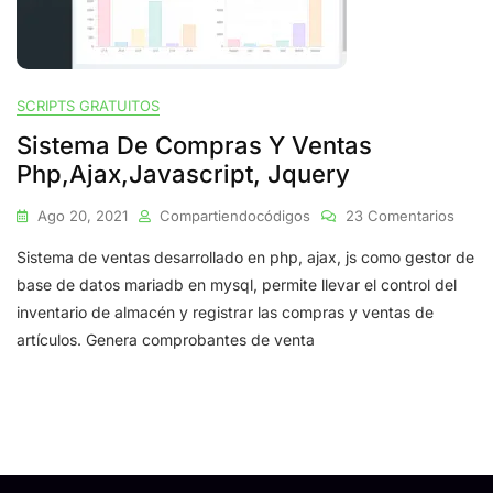
SCRIPTS GRATUITOS
Sistema De Compras Y Ventas
Php,ajax,javascript, Jquery
En
Ago 20, 2021
Compartiendocódigos
23 Comentarios
Siste
Sistema de ventas desarrollado en php, ajax, js como gestor de
De
Comp
base de datos mariadb en mysql, permite llevar el control del
Y
inventario de almacén y registrar las compras y ventas de
Venta
artículos. Genera comprobantes de venta
Php,a
Jquer