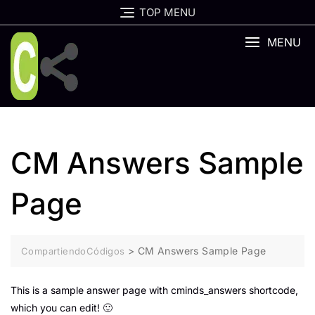
Skip
TOP MENU
to
content
MENU
CM Answers Sample
Page
>
CM Answers Sample Page
CompartiendoCódigos
This is a sample answer page with cminds_answers shortcode,
which you can edit! 🙂