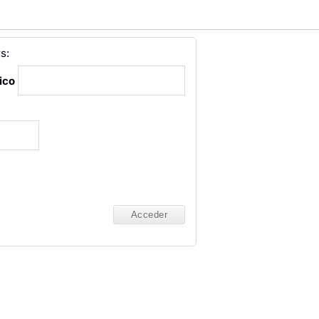
s:
ico