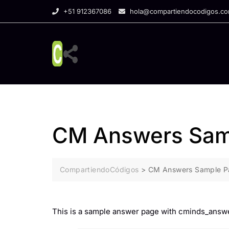
Skip
+51 912367086
hola@compartiendocodigos.c
to
content
CM Answers Sam
CompartiendoCódigos
>
CM Answers Sample P
This is a sample answer page with cminds_answe