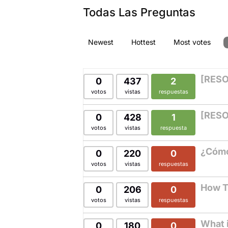
Todas Las Preguntas
Newest
Hottest
Most votes
[RESO
0
437
2
votos
vistas
respuestas
[RESO
0
428
1
votos
vistas
respuesta
¿Cómo
0
220
0
votos
vistas
respuestas
How T
0
206
0
votos
vistas
respuestas
What 
0
180
0