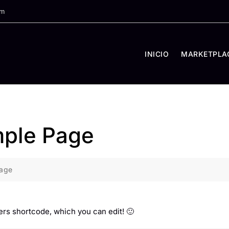
om
INICIO
MARKETPLA
ple Page
age
rs shortcode, which you can edit! 🙂